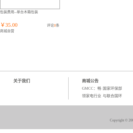
包装费用--单台木箱包装
￥35.00
评论
0
条
商城自营
关于我们
商城公告
GMCC：畅
国家环保部
领家电行业
与联合国环
绿电时代
境署组织百
什么才是有
广东省政府
“男人味”的
质量奖出
Copyright 
压缩机？
炉，5大优
势助