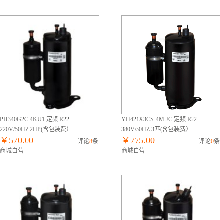
PH340G2C-4KU1 定频 R22
YH421X3CS-4MUC 定频 R22
220V/50HZ 2HP(含包装费）
380V/50HZ 3匹(含包装费）
￥570.00
￥775.00
评论
8
条
评论
0
条
商城自营
商城自营