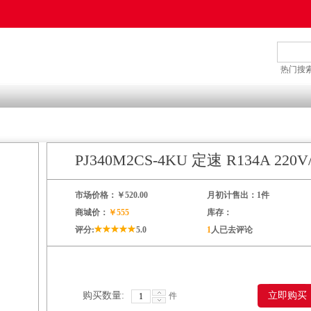
热门搜索
PJ340M2CS-4KU 定速 R134A 22
市场价格：￥520.00
月初计售出：1件
商城价：
￥555
库存：
评分:
5.0
1
人已去评论
购买数量:
件