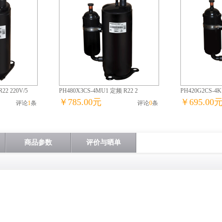
2 220V/5
PH480X3CS-4MU1 定频 R22 2
PH420G2CS-4K
￥785.00元
￥695.00
评论
1
条
评论
0
条
商品参数
评价与晒单