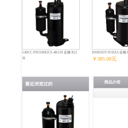
GMCC-PH310M2CS-4KUH 定频 R22
HSM165V3UDZA 定频 R2
冷
￥385.00元
￥555.00元
评论
2
条
商品介绍
最近浏览过的