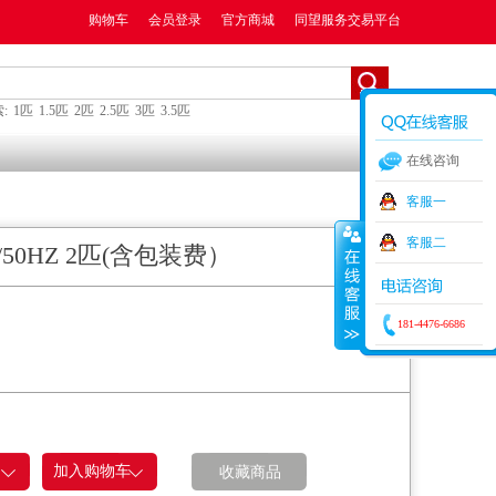
购物车
会员登录
官方商城
同望服务交易平台
:
1匹
1.5匹
2匹
2.5匹
3匹
3.5匹
在线咨询
客服一
客服二
0V/50HZ 2匹(含包装费）
181-4476-6686
收藏商品