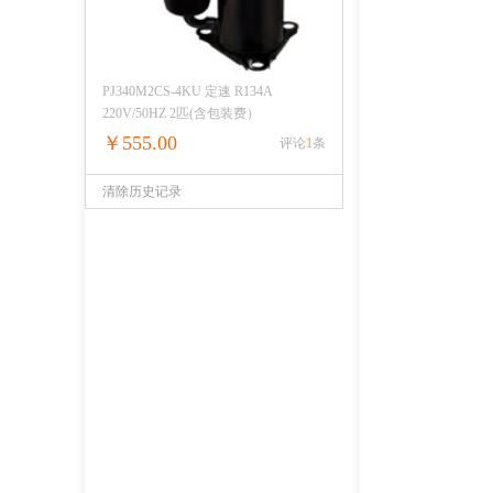
PJ340M2CS-4KU 定速 R134A
220V/50HZ 2匹(含包装费）
￥555.00
评论
1
条
清除历史记录